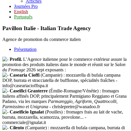
Affiches
Journées Pro
English
Português
Pavillon Italie - Italian Trade Agency
Agence de promotion du commerce italien
Présentation
Profil.
L’Agence italienne pour le commerce extérieur assure la
promotion des produits italiens dans le monde et réunit sur le
Salon
du Fromage
2026 sept exposants :
Casearia Cioffi
(Campanie) : mozzarella di bufala campana
DOP, burrata et stracciatella de bufflonne, spécialités fraîches -
info@caseariacioffispa.it
Caseifici Granterre
(Émilie-Romagne/Vénétie) : fromages
italiens affinés DOP, principalement Parmigiano Reggiano et Grana
Padano, via les marques
Parmareggio, Agriform, Quattrocolli,
Parmissimo
et
Unigrana
- chrislepretre@wanadoo.fr
Caseificio Ignalat
(Pouilles) : fromages frais au lait de vache,
burrata, mozzarella, scamorzza, provolone... -
commerciale@ignalat.it
Cilento
(Campanie) : mozzarella di bufala campana, burrata di