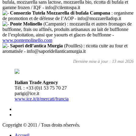
bufala, mozzarella sans lactose, mozzarella bio, ricotta di bufala et
gamme frozen / IQF - info@cilentospa.it
Consorzio Tutela Mozzarella di bufala Campana
: organisme
de promotion et de défense de l’AOP - info@mozzarelladop.it
Ponte Molinello
(Campanie) : mozzarella et autres fromages de
bufflonne, frais ou affinés, produits artisanaux au lait de bufflonne
de l’exploitation, ainsi que yaourts et glaces de bufflonne -
www.pontemolinello.com
Sapori dell’antica Murgia
(Pouilles) : ricotta cuite au four et
aromatisée - info@saporidellanticamurgia.it
Dernière mise à jour : 13 mai 2026
Italian Trade Agency
Tél. : +33 (0)1 53 75 70 27
parigi@ice.it
www.ice.it/it/mercati/francia
Copyright © 2011 / Tous droits réservés.
Accueil