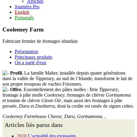
Affiches
Journées Pro
English
Português
Cooleeney Farm
Fabricant fermier de fromages irlandais
Présentation
Principaux produits
On a parlé d'eux
Profil.
La famille Maher, installée depuis quatre générations
dans la vallée de Tipperary, au sud de l’Irlande, transforme le lait de
son propre troupeau de vaches Frisonnes.
Offre.
Essentiellement des pâtes molles : Brie
Tipperary
,
fromage à pâte molle
Cooleeney
, fromages de chèvre
Gortnamona
et tomme de chèvre
Glean Oir
, mais aussi des fromages à pâte
pressée,
Daru
et
Dunbarra
, dont la croûte est ornée de signes celtes.
Cooleeney Farmhouse Cheese, Daru, Gortnamona…
Articles liés parus dans
2018
L’actualité des exposants