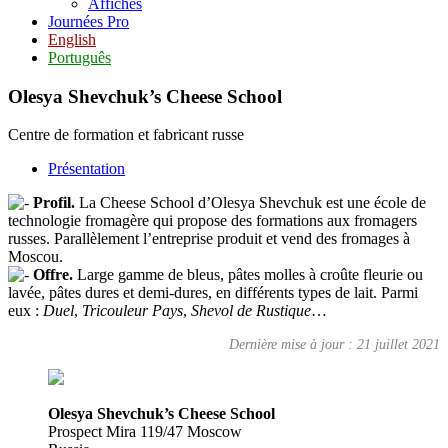
Affiches
Journées Pro
English
Português
Olesya Shevchuk’s Cheese School
Centre de formation et fabricant russe
Présentation
Profil.
La Cheese School d’Olesya Shevchuk est une école de
technologie fromagère qui propose des formations aux fromagers
russes. Parallèlement l’entreprise produit et vend des fromages à
Moscou.
Offre.
Large gamme de bleus, pâtes molles à croûte fleurie ou
lavée, pâtes dures et demi-dures, en différents types de lait. Parmi
eux :
Duel
,
Tricouleur Pays
,
Shevol de Rustique
…
Dernière mise à jour : 21 juillet 2021
Olesya Shevchuk’s Cheese School
Prospect Mira 119/47 Moscow