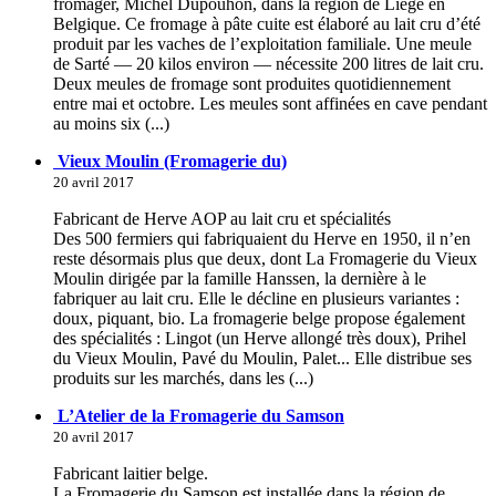
fromager, Michel Dupouhon, dans la région de Liège en
Belgique. Ce fromage à pâte cuite est élaboré au lait cru d’été
produit par les vaches de l’exploitation familiale. Une meule
de Sarté — 20 kilos environ — nécessite 200 litres de lait cru.
Deux meules de fromage sont produites quotidiennement
entre mai et octobre. Les meules sont affinées en cave pendant
au moins six (...)
Vieux Moulin (Fromagerie du)
20 avril 2017
Fabricant de Herve AOP au lait cru et spécialités
Des 500 fermiers qui fabriquaient du Herve en 1950, il n’en
reste désormais plus que deux, dont La Fromagerie du Vieux
Moulin dirigée par la famille Hanssen, la dernière à le
fabriquer au lait cru. Elle le décline en plusieurs variantes :
doux, piquant, bio. La fromagerie belge propose également
des spécialités : Lingot (un Herve allongé très doux), Prihel
du Vieux Moulin, Pavé du Moulin, Palet... Elle distribue ses
produits sur les marchés, dans les (...)
L’Atelier de la Fromagerie du Samson
20 avril 2017
Fabricant laitier belge.
La Fromagerie du Samson est installée dans la région de