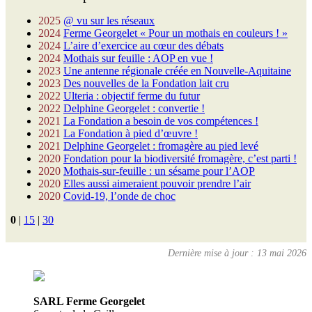
2025
@ vu sur les réseaux
2024
Ferme Georgelet « Pour un mothais en couleurs ! »
2024
L’aire d’exercice au cœur des débats
2024
Mothais sur feuille : AOP en vue !
2023
Une antenne régionale créée en Nouvelle-Aquitaine
2023
Des nouvelles de la Fondation lait cru
2022
Ulteria : objectif ferme du futur
2022
Delphine Georgelet : convertie !
2021
La Fondation a besoin de vos compétences !
2021
La Fondation à pied d’œuvre !
2021
Delphine Georgelet : fromagère au pied levé
2020
Fondation pour la biodiversité fromagère, c’est parti !
2020
Mothais-sur-feuille : un sésame pour l’AOP
2020
Elles aussi aimeraient pouvoir prendre l’air
2020
Covid-19, l’onde de choc
0
|
15
|
30
Dernière mise à jour : 13 mai 2026
SARL Ferme Georgelet