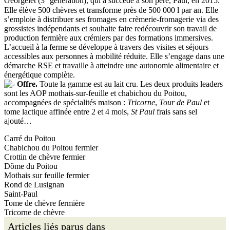
Georgelet (3
génération), qui a succédé à son père, Paul, en 2015.
Elle élève 500 chèvres et transforme près de 500 000 l par an. Elle
s’emploie à distribuer ses fromages en crèmerie-fromagerie via des
grossistes indépendants et souhaite faire redécouvrir son travail de
production fermière aux crémiers par des formations immersives.
L’accueil à la ferme se développe à travers des visites et séjours
accessibles aux personnes à mobilité réduite. Elle s’engage dans une
démarche RSE et travaille à atteindre une autonomie alimentaire et
énergétique complète.
Offre.
Toute la gamme est au lait cru. Les deux produits leaders
sont les AOP mothais-sur-feuille et chabichou du Poitou,
accompagnées de spécialités maison :
Tricorne
,
Tour de Paul
et
tome lactique affinée entre 2 et 4 mois,
St Paul
frais sans sel
ajouté…
Carré du Poitou
Chabichou du Poitou fermier
Crottin de chèvre fermier
Dôme du Poitou
Mothais sur feuille fermier
Rond de Lusignan
Saint-Paul
Tome de chèvre fermière
Tricorne de chèvre
Articles liés parus dans