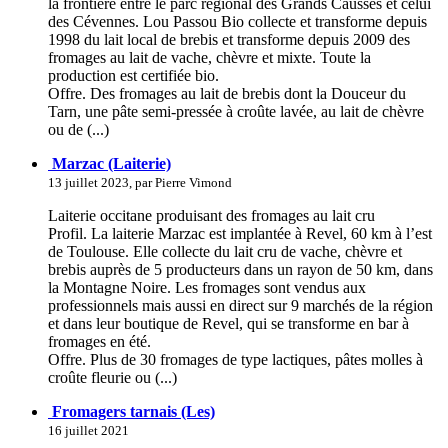
la frontière entre le parc régional des Grands Causses et celui
des Cévennes. Lou Passou Bio collecte et transforme depuis
1998 du lait local de brebis et transforme depuis 2009 des
fromages au lait de vache, chèvre et mixte. Toute la
production est certifiée bio.
Offre. Des fromages au lait de brebis dont la Douceur du
Tarn, une pâte semi-pressée à croûte lavée, au lait de chèvre
ou de (...)
Marzac (Laiterie)
13 juillet 2023, par Pierre Vimond
Laiterie occitane produisant des fromages au lait cru
Profil. La laiterie Marzac est implantée à Revel, 60 km à l’est
de Toulouse. Elle collecte du lait cru de vache, chèvre et
brebis auprès de 5 producteurs dans un rayon de 50 km, dans
la Montagne Noire. Les fromages sont vendus aux
professionnels mais aussi en direct sur 9 marchés de la région
et dans leur boutique de Revel, qui se transforme en bar à
fromages en été.
Offre. Plus de 30 fromages de type lactiques, pâtes molles à
croûte fleurie ou (...)
Fromagers tarnais (Les)
16 juillet 2021