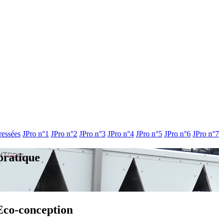
ressées
JPro n°1
JPro n°2
JPro n°3
JPro n°4
JPro n°5
JPro n°6
JPro n°7
pratique
Eco-conception