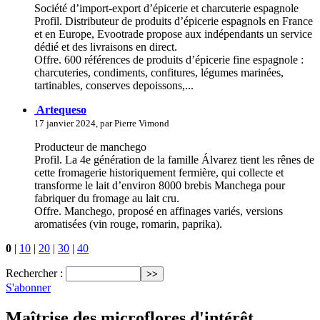
Société d’import-export d’épicerie et charcuterie espagnole
Profil. Distributeur de produits d’épicerie espagnols en France
et en Europe, Evootrade propose aux indépendants un service
dédié et des livraisons en direct.
Offre. 600 références de produits d’épicerie fine espagnole :
charcuteries, condiments, confitures, légumes marinées,
tartinables, conserves depoissons,...
Artequeso
17 janvier 2024, par Pierre Vimond
Producteur de manchego
Profil. La 4e génération de la famille Álvarez tient les rênes de
cette fromagerie historiquement fermière, qui collecte et
transforme le lait d’environ 8000 brebis Manchega pour
fabriquer du fromage au lait cru.
Offre. Manchego, proposé en affinages variés, versions
aromatisées (vin rouge, romarin, paprika).
0
|
10
|
20
|
30
|
40
Rechercher :
S'abonner
Maîtrise des microflores d'intérêt